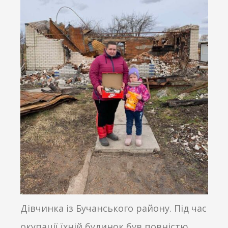
Дівчинка із Бучанського району. Під час
окупації їхній будинок був повністю